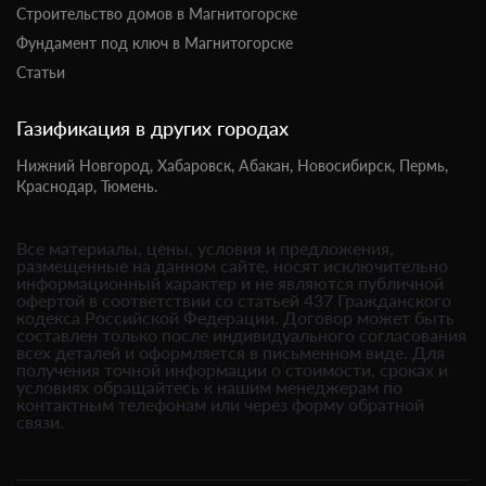
Строительство домов в Магнитогорске
Фундамент под ключ в Магнитогорске
Статьи
Газификация в других городах
Нижний Новгород,
Хабаровск,
Абакан,
Новосибирск,
Пермь,
Краснодар,
Тюмень.
Все материалы, цены, условия и предложения,
размещенные на данном сайте, носят исключительно
информационный характер и не являются публичной
офертой в соответствии со статьей 437 Гражданского
кодекса Российской Федерации. Договор может быть
составлен только после индивидуального согласования
всех деталей и оформляется в письменном виде. Для
получения точной информации о стоимости, сроках и
условиях обращайтесь к нашим менеджерам по
контактным телефонам или через форму обратной
связи.