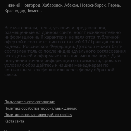
Нижний Новгород,
Хабаровск,
Абакан,
Новосибирск,
Пермь,
Краснодар,
Тюмень.
Все материалы, цены, условия и предложения,
размещенные на данном сайте, носят исключительно
информационный характер и не являются публичной
офертой в соответствии со статьей 437 Гражданского
кодекса Российской Федерации. Договор может быть
составлен только после индивидуального согласования
всех деталей и оформляется в письменном виде. Для
получения точной информации о стоимости, сроках и
условиях обращайтесь к нашим менеджерам по
контактным телефонам или через форму обратной
связи.
Пользовательское соглашение
Политика обработки персональных данных
Политика использования файлов cookies
Карта сайта